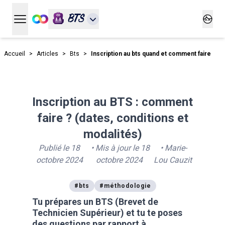
BTS
Ouvrir le menu principal
Ouvrir
Accueil
>
Articles
>
Bts
>
Inscription au bts quand et comment faire
Inscription au BTS : comment
faire ? (dates, conditions et
modalités)
Publié le
18
• Mis à jour le
18
•
Marie-
octobre 2024
octobre 2024
Lou Cauzit
#
bts
#
méthodologie
Tu prépares un BTS (Brevet de
Technicien Supérieur) et tu te poses
des questions par rapport à