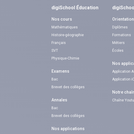
digiSchool Éducation
digiSchoo
Nos cours
Orientatio
Mathématiques
Diplômes
Histoire-géographie
Formations
Français
Métiers
SVT
Écoles
Physique-Chimie
Nos applic
Examens
Application 
Bac
Application 
Brevet des collèges
Notre chaî
Annales
Chaîne Youtu
Bac
Brevet des collèges
Nos applications