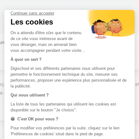
ne rare stupidité
leçon il y a une leçon simplifier sur cette application (digiscool) 
e réexpliquer