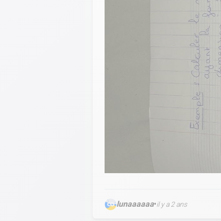
lunaaaaaa
•
il y a 2 ans