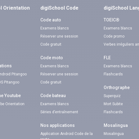
l Orientation
digiSchool Code
digiSchool La
n
Code auto
TOEIC®
Examens blancs
Examens blancs
Réserver une session
Code promo
Code gratuit
Verbes irréguliers a
Code moto
FLE
ations
Examens blancs
Examens blancs
Android Pitangoo
Réserver une session
Flashcards
iOS Pitangoo
Code gratuit
Orthographe
ne Youtube
Code bateau
Superquiz
be Orientation
Examens blancs
Mort Subite
Séries d’entraînement
Flashcards
Nos applications
Mosalingua
Application Android Code de la
Mosalingua