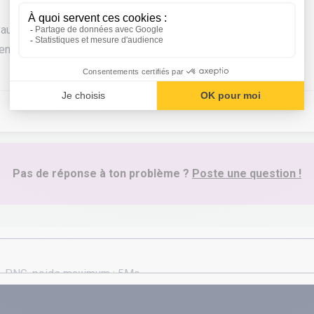
vaut 12, tu vas trouver l'aire de ta base
 en déduis le côté du carré
Pas de réponse à ton problème ?
Poste une question !