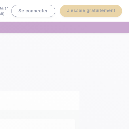
26 11
J'essaie gratuitement
Se connecter
it)
erminale ST2S
Bac général
erminale STI2D
Bac technologique
Brevet