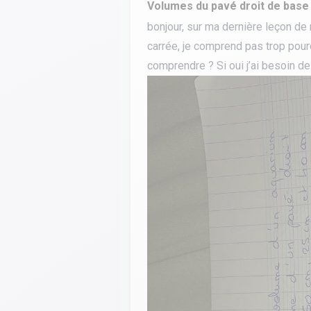
Volumes du pavé droit de base
Calculer un perimètre
bonjour, sur ma dernière leçon d
carrée, je comprend pas trop pourq
BTS banque
BTSA GEMEAU
BTS 
comprendre ? Si oui j’ai besoin d
BTS CI
BTS MCO
BTS communication
BTS MHR
BTS CG
BTS NDRC
BTS GPME
BTS SAM