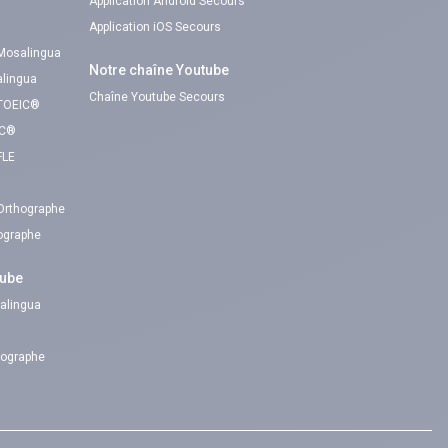
Application Android Secours
Application iOS Secours
 Mosalingua
Notre chaîne Youtube
alingua
Chaîne Youtube Secours
 TOEIC®
IC®
FLE
 Orthographe
hographe
tube
alingua
hographe