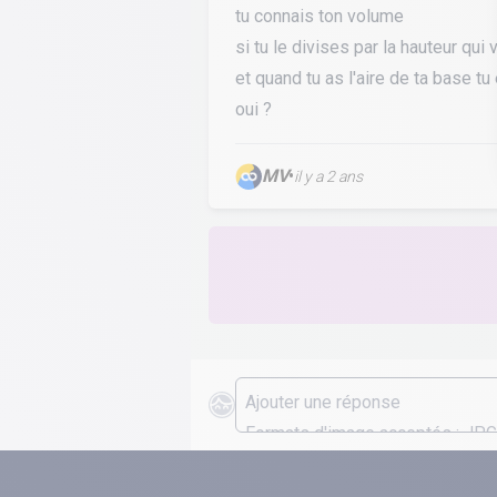
tu connais ton volume
si tu le divises par la hauteur qui 
et quand tu as l'aire de ta base tu
oui ?
MV
•
il y a 2 ans