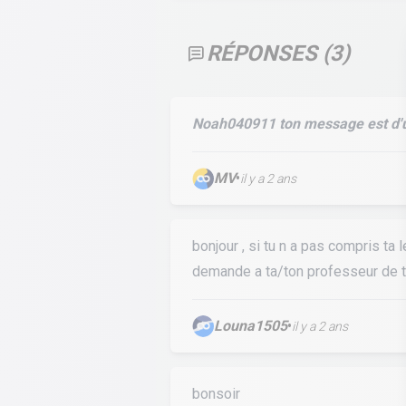
RÉPONSES (
3
)
Noah040911 ton message est d'u
MV
•
il y a 2 ans
bonjour , si tu n a pas compris ta 
demande a ta/ton professeur de t
Louna1505
•
il y a 2 ans
bonsoir