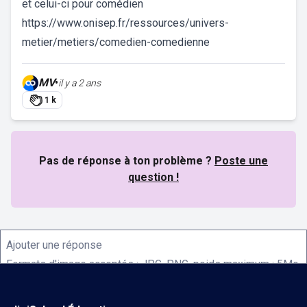
et celui-ci pour comédien
https://www.onisep.fr/ressources/univers-
metier/metiers/comedien-comedienne
MV
•
il y a 2 ans
1 k
Pas de réponse à ton problème ?
Poste une
question !