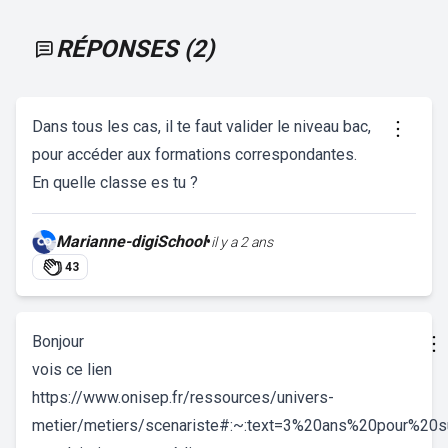
RÉPONSES (
2
)
Dans tous les cas, il te faut valider le niveau bac,
pour accéder aux formations correspondantes.
En quelle classe es tu ?
Marianne-digiSchool
•
il y a 2 ans
43
Bonjour
vois ce lien
https://www.onisep.fr/ressources/univers-
metier/metiers/scenariste#:~:text=3%20ans%20pour%20