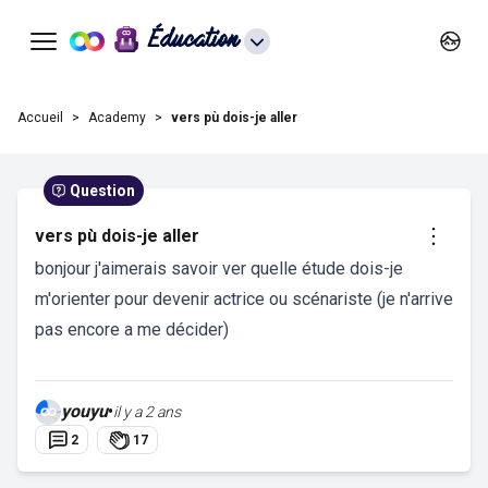
Éducation
Accueil
Academy
vers pù dois-je aller
Question
vers pù dois-je aller
bonjour j'aimerais savoir ver quelle étude dois-je
m'orienter pour devenir actrice ou scénariste (je n'arrive
pas encore a me décider)
youyu
•
il y a 2 ans
2
17