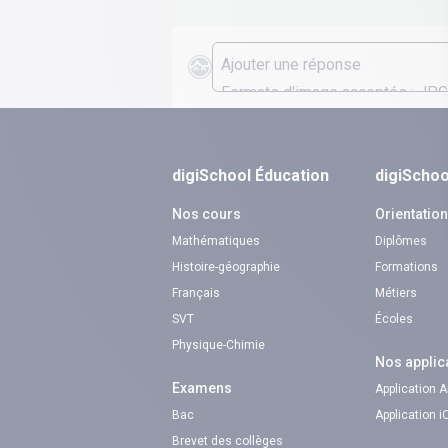
digiSchool Éducation
digiSchoo
Nos cours
Orientatio
Mathématiques
Diplômes
Histoire-géographie
Formations
Français
Métiers
SVT
Écoles
Physique-Chimie
Nos applic
Examens
Application 
Bac
Application 
Brevet des collèges