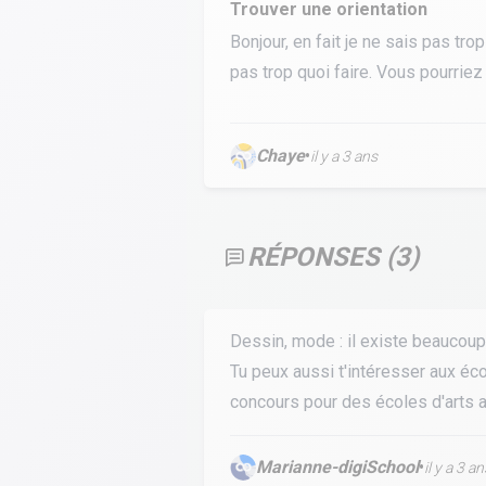
Trouver une orientation
Calculer un perimètre
Bonjour, en fait je ne sais pas tro
pas trop quoi faire. Vous pourriez
BTS banque
BTSA GEMEAU
BTS 
BTS CI
BTS MCO
Chaye
•
il y a 3 ans
BTS communication
BTS MHR
BTS CG
BTS NDRC
BTS GPME
BTS SAM
RÉPONSES (
3
)
Dessin, mode : il existe beaucoup
Tu peux aussi t'intéresser aux éc
concours pour des écoles d'arts 
Marianne-digiSchool
•
il y a 3 an