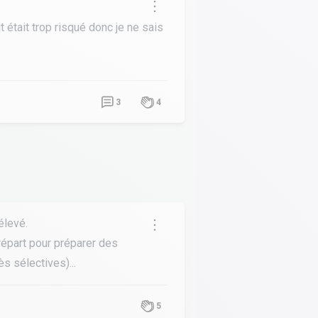
t était trop risqué donc je ne sais
3
4
élevé.
répart pour préparer des
 sélectives)...
5