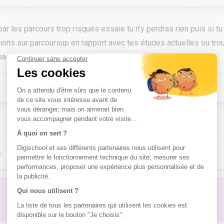
ar les parcours trop risqués essaie tu n'y perdras rien puis si tu
tions sur parcoursup en rapport avec tes études actuelles ou trouv
 passions? Ou ça te donnerais plus de temp pour réessayer
s
Pas de réponse à ton problème ?
Poste une question !