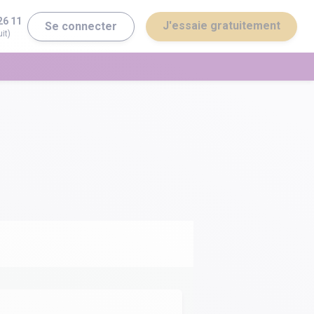
26 11
J'essaie gratuitement
Se connecter
it)
erminale ST2S
Bac général
erminale STI2D
Bac technologique
Brevet