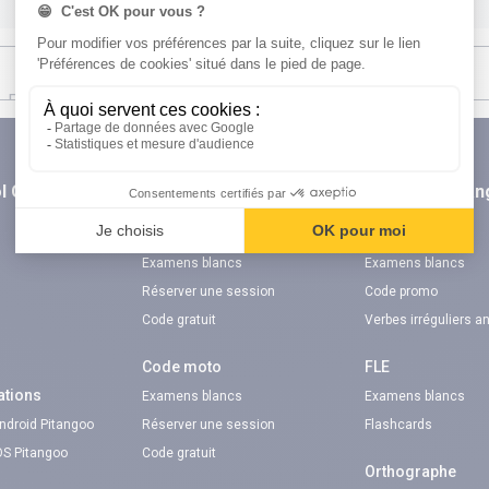
l Orientation
digiSchool Code
digiSchool La
n
Code auto
TOEIC®
Examens blancs
Examens blancs
Réserver une session
Code promo
Code gratuit
Verbes irréguliers a
Code moto
FLE
ations
Examens blancs
Examens blancs
Android Pitangoo
Réserver une session
Flashcards
iOS Pitangoo
Code gratuit
Orthographe