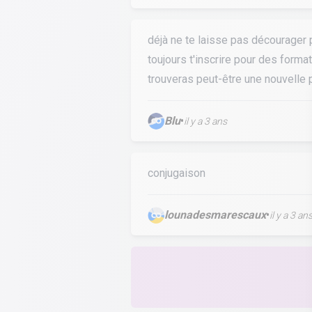
déjà ne te laisse pas décourager p
toujours t'inscrire pour des forma
trouveras peut-être une nouvelle
Blu
•
il y a 3 ans
conjugaison
lounadesmarescaux
•
il y a 3 an