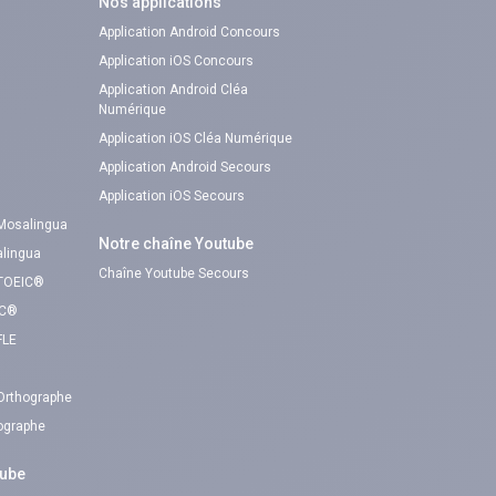
Nos applications
Application Android Concours
Application iOS Concours
Application Android Cléa
Numérique
Application iOS Cléa Numérique
Application Android Secours
Application iOS Secours
 Mosalingua
Notre chaîne Youtube
alingua
Chaîne Youtube Secours
 TOEIC®
IC®
FLE
 Orthographe
hographe
tube