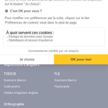
Code gratuit
Code gratuit
Code bateau
Examens blancs
Séries d’entraînement
Nos applications
Notre chaîne Youtube
Application Android Code de la route
Chaîne Youtube Code de la route
Application iOS Code de la route
digiSchool Langues
TOEIC®
FLE
Examens blancs
Examens blancs
Code promo
Flashcards
Verbes irréguliers anglais
Orthographe