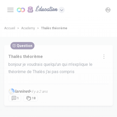
Éducation
Accueil
Academy
Thalès théorème
Question
Thalès théorème
bonjour je voudrais quelqu'un qui m'explique le
théorème de Thalès j'ai pas compris
lareine6
•
il y a 2 ans
1
18