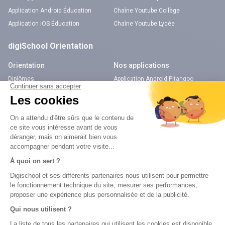
Application Android Éducation
Chaîne Youtube Collège
Application iOS Éducation
Chaîne Youtube Lycée
digiSchool Orientation
Orientation
Nos applications
Diplômes
Application Android Pitangoo
Formations
Application iOS Pitangoo
Métiers
Écoles
Notre chaîne Youtube
Chaîne Youtube Orientation
digiSchool Code
Code auto
Code moto
Examens blancs
Examens blancs
Réserver une session
Réserver une session