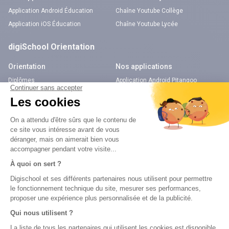
Application Android Éducation
Chaîne Youtube Collège
Application iOS Éducation
Chaîne Youtube Lycée
digiSchool Orientation
Orientation
Nos applications
Diplômes
Application Android Pitangoo
Formations
Application iOS Pitangoo
Métiers
Écoles
Notre chaîne Youtube
Chaîne Youtube Orientation
digiSchool Code
Code auto
Code moto
Examens blancs
Examens blancs
Réserver une session
Réserver une session