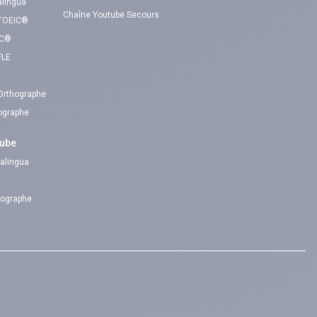
alingua
Chaîne Youtube Secours
 TOEIC®
IC®
FLE
 Orthographe
hographe
tube
alingua
hographe