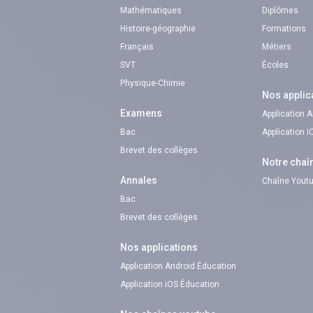
Mathématiques
Diplômes
Histoire-géographie
Formations
Français
Métiers
SVT
Écoles
Physique-Chimie
Nos applic
Examens
Application 
Bac
Application 
Brevet des collèges
Notre chaî
Annales
Chaîne Youtu
Bac
Brevet des collèges
Nos applications
Application Android Éducation
Application iOS Éducation