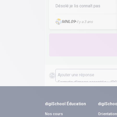
Désolé je lis connaît pas
MNL09
•
il y a 3 ans
digiSchool Éducation
digiSchoo
Nos cours
Orientatio