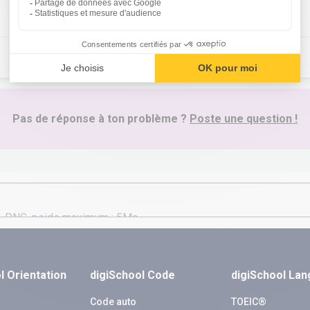
Pas de réponse à ton problème ?
Poste une question !
l Orientation
digiSchool Code
digiSchool La
n
Code auto
TOEIC®