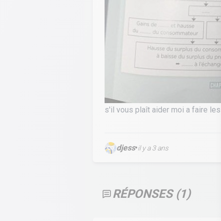
s'il vous plaît aider moi a faire l
djess
•
il y a 3 ans
RÉPONSES (
1
)