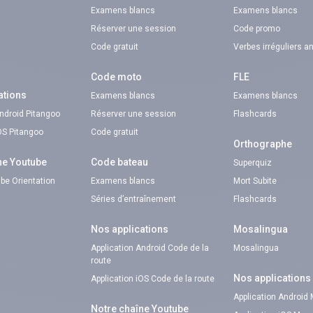
Examens blancs
Examens blancs
Réserver une session
Code promo
Code gratuit
Verbes irréguliers a
Code moto
FLE
ations
Examens blancs
Examens blancs
Android Pitangoo
Réserver une session
Flashcards
iOS Pitangoo
Code gratuit
Orthographe
ne Youtube
Code bateau
Superquiz
be Orientation
Examens blancs
Mort Subite
Séries d’entraînement
Flashcards
Nos applications
Mosalingua
Application Android Code de la
Mosalingua
route
Nos applications
Application iOS Code de la route
Application Android
Notre chaîne Youtube