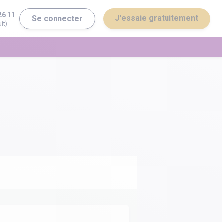
26 11
J'essaie gratuitement
Se connecter
it)
erminale ST2S
Bac général
erminale STI2D
Bac technologique
Brevet