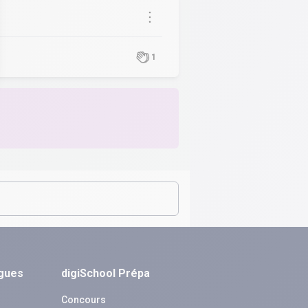
1
ngues
digiSchool Prépa
Concours