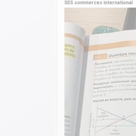
SES commerces international
Calculer un perimètre
BTS banque
BTSA GEMEAU
BTS 
BTS CI
BTS MCO
BTS communication
BTS MHR
BTS CG
BTS NDRC
BTS GPME
BTS SAM