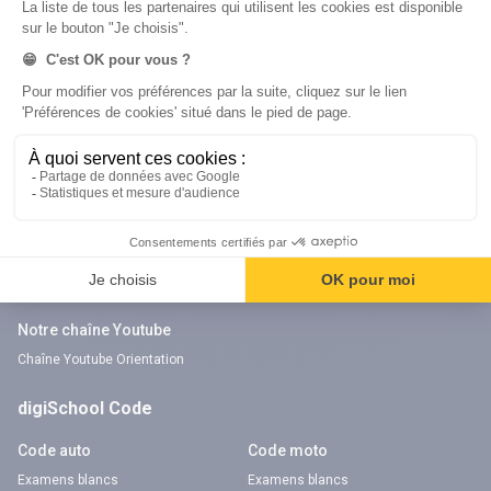
Nos applications
Nos chaînes youtube
Application Android Éducation
Chaîne Youtube Collège
Application iOS Éducation
Chaîne Youtube Lycée
digiSchool Orientation
Orientation
Nos applications
Diplômes
Application Android Pitangoo
Formations
Application iOS Pitangoo
Métiers
Écoles
Notre chaîne Youtube
Chaîne Youtube Orientation
digiSchool Code
Code auto
Code moto
Examens blancs
Examens blancs