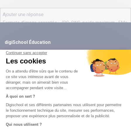
digiSchool Éducation
Nos cours
Examens
Mathématiques
Bac
Histoire-géographie
Brevet des collèges
Français
SVT
Physique-Chimie
Annales
Bac
Brevet des collèges