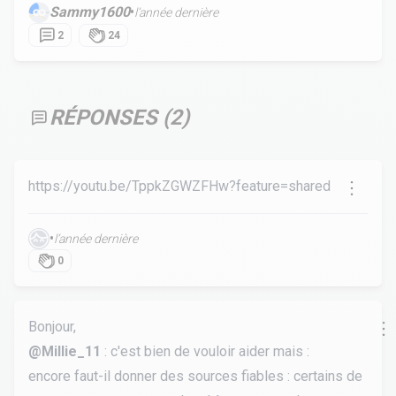
Sammy1600
•
l’année dernière
2
24
RÉPONSES (
2
)
https://youtu.be/TppkZGWZFHw?feature=shared
•
l’année dernière
0
Bonjour,
@Millie_11
: c'est bien de vouloir aider mais :
encore faut-il donner des sources fiables : certains de