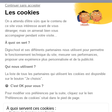
Brevet des collèges
Nos applications
Nos chaînes youtube
Application Android Éducation
Chaîne Youtube Collège
Application iOS Éducation
Chaîne Youtube Lycée
digiSchool Orientation
Orientation
Nos applications
Diplômes
Application Android Pitangoo
Formations
Application iOS Pitangoo
Métiers
Écoles
Notre chaîne Youtube
Chaîne Youtube Orientation
digiSchool Code