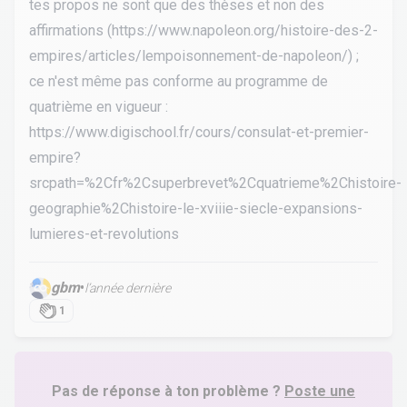
tes propos ne sont que des thèses et non des
affirmations (
https://www.napoleon.org/histoire-des-2-
empires/articles/lempoisonnement-de-napoleon/
) ;
ce n'est même pas conforme au programme de
quatrième en vigueur :
https://www.digischool.fr/cours/consulat-et-premier-
empire?
srcpath=%2Cfr%2Csuperbrevet%2Cquatrieme%2Chistoire-
geographie%2Chistoire-le-xviiie-siecle-expansions-
lumieres-et-revolutions
gbm
•
l’année dernière
1
Pas de réponse à ton problème ?
Poste une