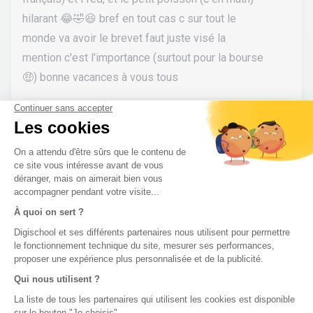
hilarant 😂🤣😆 bref en tout cas c sur tout le
monde va avoir le brevet faut juste visé la
mention c'est l'importance (surtout pour la bourse
🤑) bonne vacances à vous tous
sousou5671
•
l’année dernière
90
En vrai, je pense que j'ai géré le français ( je me
suis pas trompé, j'ai mis qu'elle était prof ) Les
maths était très simple, l'Histoire pour le
développement construit, j'ai juste pas mis les
dates de la guerre d'Algérie ( de quand à quand )
mais c'est la Physique Chimie qui va me poser
vraiment problème...J'ai pas fait l'exo sur la