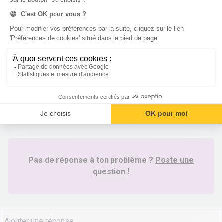
masse volumique...Une catastrophe...Bon et puis
la Svt tout était dans le texte donc ça passe👍🥹
Plume05
•
l’année dernière
23
Voir plus de réponses
Pas de réponse à ton problème ?
Poste une
question !