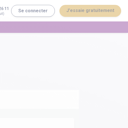
26 11
J'essaie gratuitement
Se connecter
it)
erminale ST2S
Bac général
erminale STI2D
Bac technologique
Brevet