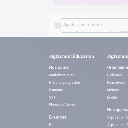
digiSchool Éducation
digiSchoo
Nos cours
Orientatio
Mathématiques
Diplômes
Histoire-géographie
Formations
Français
Métiers
SVT
Écoles
Physique-Chimie
Nos applic
Examens
Application 
Bac
Application 