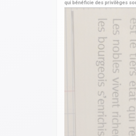
qui bénéficie des privilèges s
Calculer un perimètre
BTS banque
BTSA GEMEAU
BTS 
BTS CI
BTS MCO
BTS communication
BTS MHR
BTS CG
BTS NDRC
BTS GPME
BTS SAM