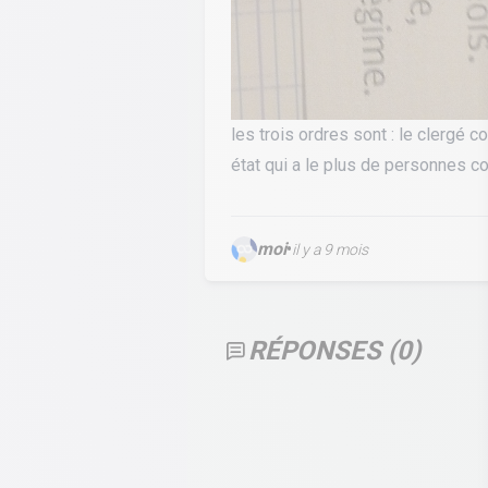
les trois ordres sont : le clergé
état qui a le plus de personnes c
moi
•
il y a 9 mois
RÉPONSES (
0
)