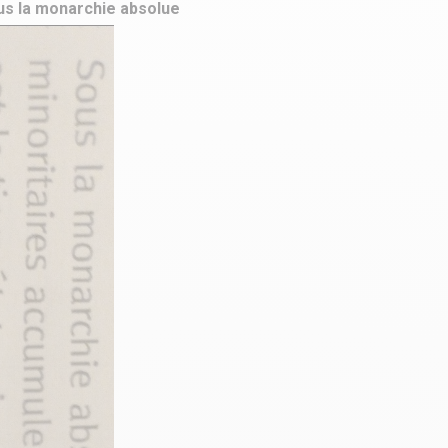
ous la monarchie absolue
tourisme