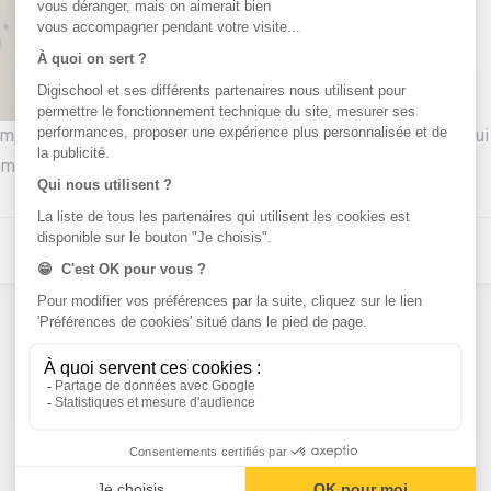
 composé des gens d'église, la noblesse composé des nobles qui n
omposé des paysans, artisant, fermiers et d'autres