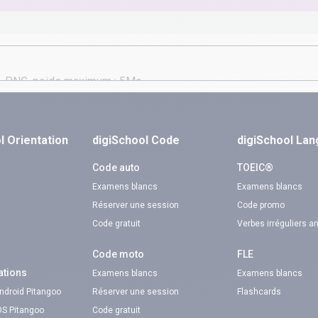
l Orientation
digiSchool Code
digiSchool La
n
Code auto
TOEIC®
Examens blancs
Examens blancs
Réserver une session
Code promo
Code gratuit
Verbes irréguliers a
Code moto
FLE
ations
Examens blancs
Examens blancs
Android Pitangoo
Réserver une session
Flashcards
iOS Pitangoo
Code gratuit