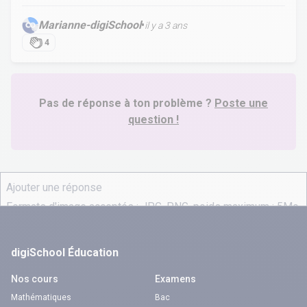
Marianne-digiSchool
•
il y a 3 ans
4
Pas de réponse à ton problème ?
Poste une
question !
digiSchool Éducation
Nos cours
Examens
Mathématiques
Bac