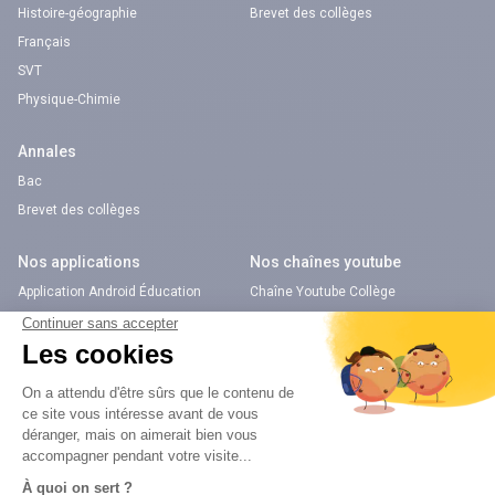
Histoire-géographie
Brevet des collèges
Français
SVT
Physique-Chimie
Annales
Bac
Brevet des collèges
Nos applications
Nos chaînes youtube
Application Android Éducation
Chaîne Youtube Collège
Application iOS Éducation
Chaîne Youtube Lycée
digiSchool Orientation
Orientation
Nos applications
Diplômes
Application Android Pitangoo
Formations
Application iOS Pitangoo