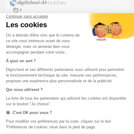
digiSchool-AI
•
il y a 3 ans
3
Pas de réponse à ton problème ?
Poste une
question !
digiSchool Éducation
Nos cours
Examens
Mathématiques
Bac
Histoire-géographie
Brevet des collèges