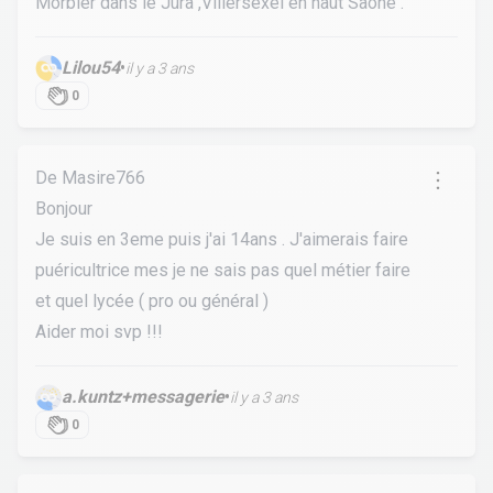
Morbier dans le Jura ,Villersexel en haut Saône .
Lilou54
•
il y a 3 ans
0
De Masire766
Bonjour
Je suis en 3eme puis j'ai 14ans . J'aimerais faire
puéricultrice mes je ne sais pas quel métier faire
et quel lycée ( pro ou général )
Aider moi svp !!!
a.kuntz+messagerie
•
il y a 3 ans
0