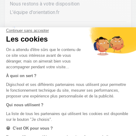
Nous restons à votre disposition
L'équipe d'orientation.fr
Lilou54
•
il y a 3 ans
0
Pas de réponse à ton problème ?
Poste une
question !
digiSchool Éducation