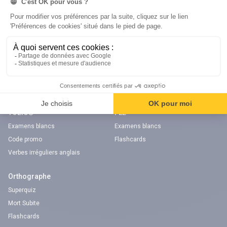
Examens blancs
Séries d’entraînement
Nos applications
Notre chaîne Youtube
Application Android Code de la route
Chaîne Youtube Code de la route
Application iOS Code de la route
digiSchool Langues
TOEIC®
FLE
Examens blancs
Examens blancs
Code promo
Flashcards
Verbes irréguliers anglais
Orthographe
Superquiz
Mort Subite
Flashcards