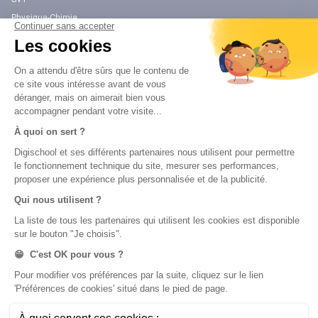
Physique-Chimie
Annales
Bac
Brevet des collèges
Nos applications
Nos chaînes youtube
Application Android Éducation
Chaîne Youtube Collège
Application iOS Éducation
Chaîne Youtube Lycée
digiSchool Orientation
Orientation
Nos applications
Diplômes
Application Android Pitangoo
Formations
Application iOS Pitangoo
Métiers
Écoles