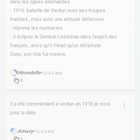
dans les lignes allemandes
-
1916: bataille de Verdun avec ses troupes
fraîches , mais avec une attitude défensive
-
réprime les mutineries
-
il éclipse le Général Castelnau dans l'esprit des
français , alors qu'il n'était qu'un défaitiste
Donc, son rôle fut minime .
Hirondelle
•
il y a 3 ans
3
Il a été commandent a verdun en 1916 je crois
pour la date.
Amaxy
•
il y a 3 ans
1