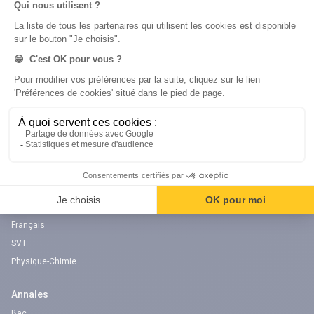
question !
digiSchool Éducation
Nos cours
Examens
Mathématiques
Bac
Histoire-géographie
Brevet des collèges
Français
SVT
Physique-Chimie
Annales
Bac