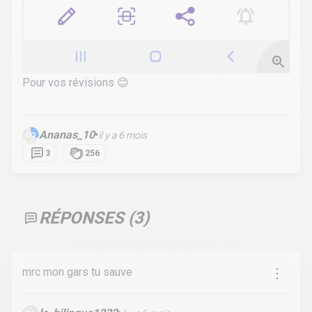
Pour vos révisions 😊
Ananas_10
•
il y a 6 mois
3
256
RÉPONSES (
3
)
mrc mon gars tu sauve