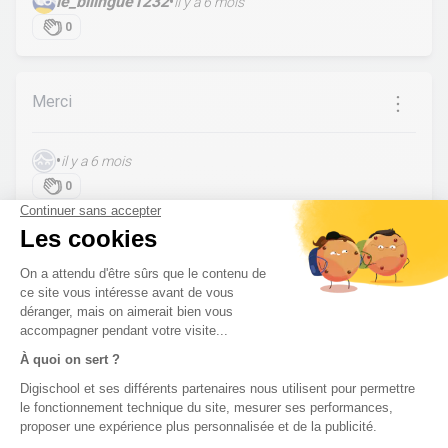
le_bilingue1232
•
il y a 6 mois
0
Merci
•
il y a 6 mois
0
Merci
DILOU
•
il y a 6 mois
7
Pas de réponse à ton problème ?
Poste une