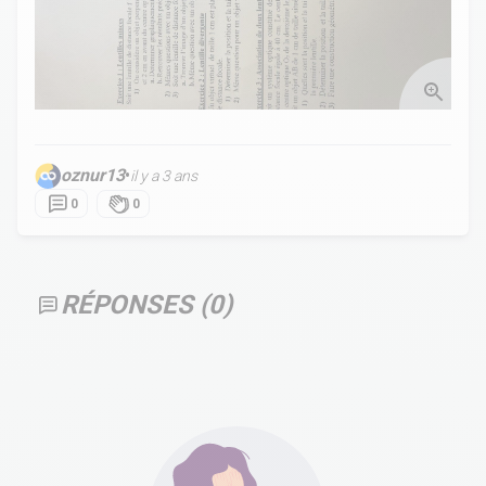
oznur13
•
il y a 3 ans
0
0
RÉPONSES (
0
)