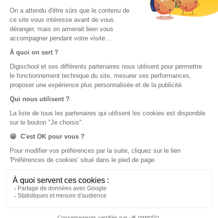
Nos applications
Nos chaînes youtube
Application Android Éducation
Chaîne Youtube Collège
Application iOS Éducation
Chaîne Youtube Lycée
digiSchool Orientation
Orientation
Nos applications
Diplômes
Application Android Pitangoo
Formations
Application iOS Pitangoo
Métiers
Écoles
Notre chaîne Youtube
Chaîne Youtube Orientation
digiSchool Code
Code auto
Code moto
Examens blancs
Examens blancs