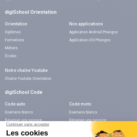
digiSchool Orientation
Orientation
Nos applications
Diplômes
Application Android Pitangoo
Formations
Application iOS Pitangoo
Métiers
Écoles
Notre chaîne Youtube
Chaîne Youtube Orientation
digiSchool Code
Code auto
Code moto
Examens blancs
Examens blancs
Réserver une session
Réserver une session
Code gratuit
Code gratuit