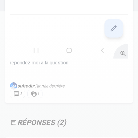
repondez moi a la question
suheda
•
l’année dernière
2
1
RÉPONSES (
2
)