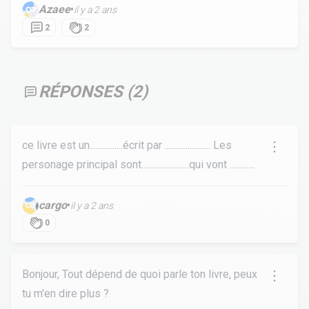
Azaee
•
il y a 2 ans
2
2
RÉPONSES (
2
)
ce livre est un................écrit par ...................... Les
personage principal sont.......................qui vont ............
cargo
•
il y a 2 ans
0
Bonjour, Tout dépend de quoi parle ton livre, peux
tu m'en dire plus ?