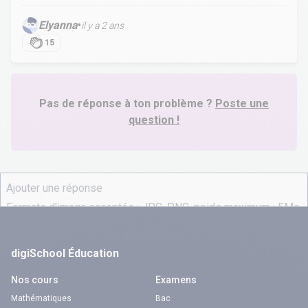
Elyanna
•
il y a 2 ans
15
Pas de réponse à ton problème ?
Poste une
question !
digiSchool Éducation
Nos cours
Examens
Mathématiques
Bac