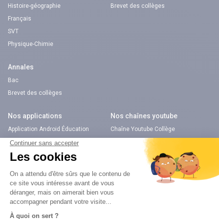
Histoire-géographie
Brevet des collèges
Français
SVT
Physique-Chimie
Annales
Bac
Brevet des collèges
Nos applications
Nos chaînes youtube
Application Android Éducation
Chaîne Youtube Collège
Application iOS Éducation
Chaîne Youtube Lycée
digiSchool Orientation
Orientation
Nos applications
Diplômes
Application Android Pitangoo
Formations
Application iOS Pitangoo