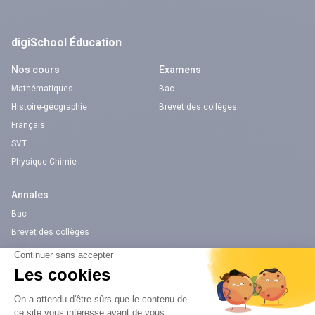
digiSchool Éducation
Nos cours
Examens
Mathématiques
Bac
Histoire-géographie
Brevet des collèges
Français
SVT
Physique-Chimie
Annales
Bac
Brevet des collèges
Nos applications
Nos chaînes youtube
Application Android Éducation
Chaîne Youtube Collège
Application iOS Éducation
Chaîne Youtube Lycée