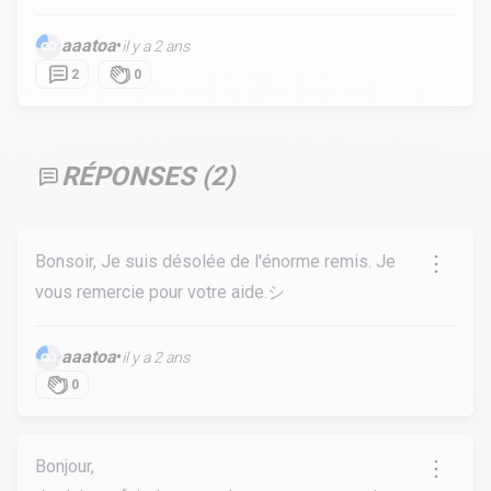
aaatoa
•
il y a 2 ans
2
0
RÉPONSES (
2
)
Bonsoir, Je suis désolée de l'énorme remis. Je
vous remercie pour votre aide.シ︎
aaatoa
•
il y a 2 ans
0
Bonjour,