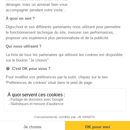
digiSchool Orientation
Orientation
Nos applications
Diplômes
Application Android Pitangoo
Formations
Application iOS Pitangoo
Métiers
Écoles
Notre chaîne Youtube
Chaîne Youtube Orientation
digiSchool Code
Code auto
Code moto
Examens blancs
Examens blancs
Réserver une session
Réserver une session
Code gratuit
Code gratuit