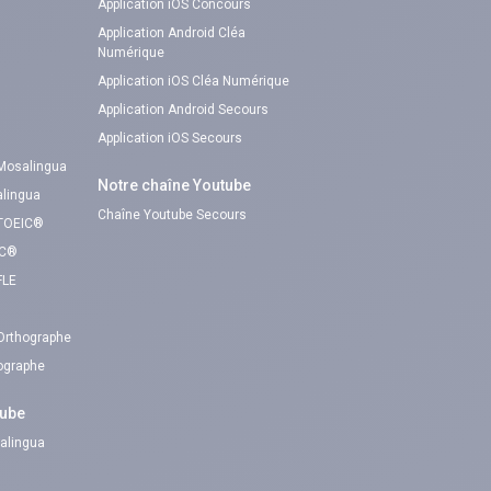
Application iOS Concours
Application Android Cléa
Numérique
Application iOS Cléa Numérique
Application Android Secours
Application iOS Secours
 Mosalingua
Notre chaîne Youtube
alingua
Chaîne Youtube Secours
 TOEIC®
IC®
FLE
 Orthographe
hographe
tube
alingua