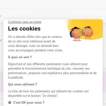
s
ur ce métier ?
Pas de réponse à ton problème ?
Poste une question !