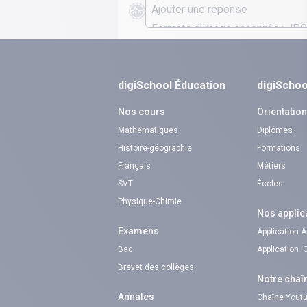
digiSchool Éducation
digiSchoo
Nos cours
Orientatio
Mathématiques
Diplômes
Histoire-géographie
Formations
Français
Métiers
SVT
Écoles
Physique-Chimie
Nos applic
Examens
Application 
Bac
Application 
Brevet des collèges
Notre chaî
Annales
Chaîne Youtu