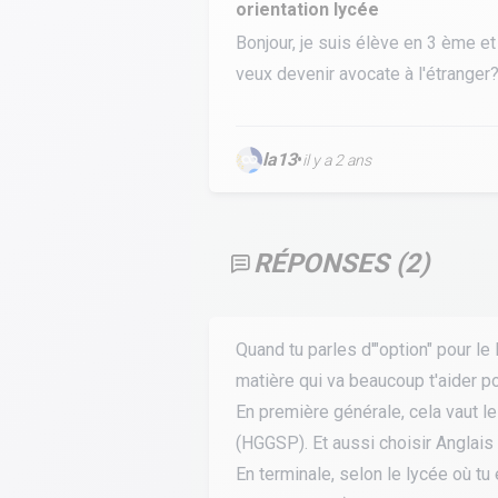
orientation lycée
Calculer un perimètre
Bonjour, je suis élève en 3 ème et
veux devenir avocate à l'étranger
BTS banque
BTSA GEMEAU
BTS 
BTS CI
BTS MCO
la13
•
il y a 2 ans
BTS communication
BTS MHR
BTS CG
BTS NDRC
BTS GPME
BTS SAM
RÉPONSES (
2
)
Quand tu parles d'"option" pour l
matière qui va beaucoup t'aider po
En première générale, cela vaut l
(HGGSP). Et aussi choisir Anglai
En terminale, selon le lycée où t