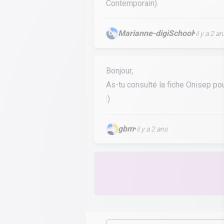
Contemporain).
Marianne-digiSchool
•
il y a 2 an
Bonjour,
As-tu consulté la fiche Onisep po
:)
gbm
•
il y a 2 ans