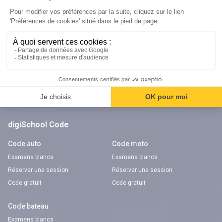
Orientation
Nos applications
Diplômes
Application Android Pitangoo
Formations
Application iOS Pitangoo
Métiers
Écoles
Notre chaîne Youtube
Chaîne Youtube Orientation
digiSchool Code
Code auto
Code moto
Examens blancs
Examens blancs
Réserver une session
Réserver une session
Code gratuit
Code gratuit
Code bateau
Examens blancs