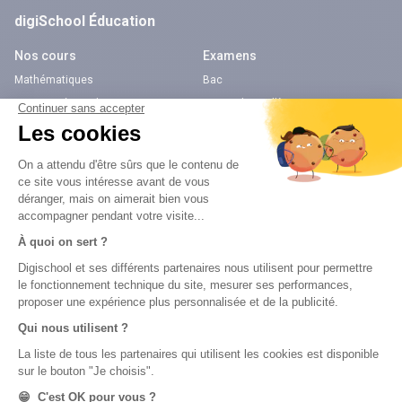
digiSchool Éducation
Nos cours
Examens
Mathématiques
Bac
Histoire-géographie
Brevet des collèges
Français
SVT
Physique-Chimie
Annales
Bac
Brevet des collèges
Nos applications
Nos chaînes youtube
Application Android Éducation
Chaîne Youtube Collège
Application iOS Éducation
Chaîne Youtube Lycée
digiSchool Orientation