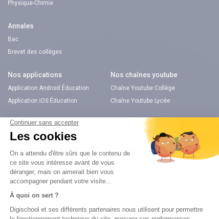
Physique-Chimie
Annales
Bac
Brevet des collèges
Nos applications
Nos chaînes youtube
Application Android Éducation
Chaîne Youtube Collège
Application iOS Éducation
Chaîne Youtube Lycée
digiSchool Orientation
Orientation
Nos applications
Diplômes
Application Android Pitangoo
Formations
Application iOS Pitangoo
Métiers
Écoles
Notre chaîne Youtube