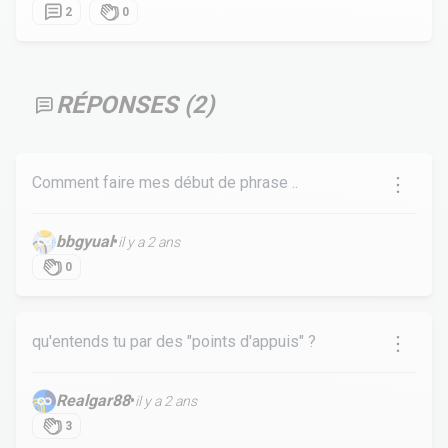
2
0
RÉPONSES (
2
)
Comment faire mes début de phrase ..
bbgyual
•
il y a 2 ans
0
qu'entends tu par des "points d'appuis" ?
Realgar88
•
il y a 2 ans
3