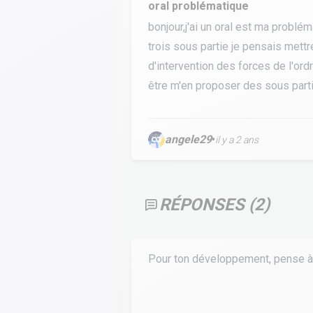
oral problématique
Calculer un perimètre
bonjour,j'ai un oral est ma problém
trois sous partie je pensais mettr
BTS banque
BTSA GEMEAU
BTS 
d'intervention des forces de l'ordr
BTS CI
BTS MCO
être m'en proposer des sous part
BTS communication
BTS MHR
BTS CG
BTS NDRC
angele29
•
il y a 2 ans
BTS GPME
BTS SAM
RÉPONSES (
2
)
Pour ton développement, pense à