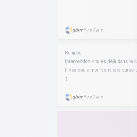
gbm
•
il y a 2 ans
Bonjour,
Intervention = tu es déjà dans le cu
Il manque à mon sens une partie s
:)
gbm
•
il y a 2 ans