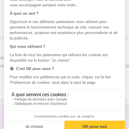
ratif alors que tu souhaites l'éviter (= préventif).
ur les moyens de prévention mis en œuvre par les forces de l'o
Pas de réponse à ton problème ?
Poste une question !