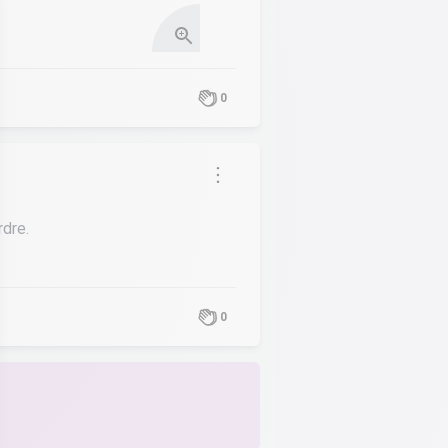
0
rdre.
0