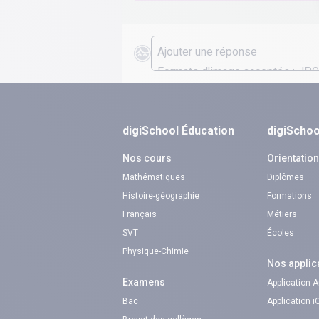
digiSchool Éducation
digiSchoo
Nos cours
Orientatio
Mathématiques
Diplômes
Histoire-géographie
Formations
Français
Métiers
SVT
Écoles
Physique-Chimie
Nos applic
Examens
Application 
Bac
Application 