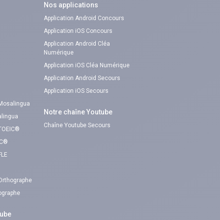
Nos applications
Application Android Concours
Application iOS Concours
Application Android Cléa
Numérique
Application iOS Cléa Numérique
Application Android Secours
Application iOS Secours
 Mosalingua
Notre chaîne Youtube
alingua
Chaîne Youtube Secours
 TOEIC®
IC®
FLE
 Orthographe
hographe
tube