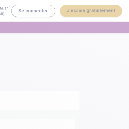
26 11
J'essaie gratuitement
Se connecter
it)
erminale ST2S
Bac général
erminale STI2D
Bac technologique
Brevet