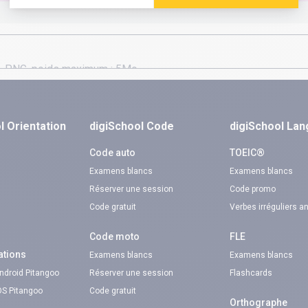
l Orientation
digiSchool Code
digiSchool La
n
Code auto
TOEIC®
Examens blancs
Examens blancs
Réserver une session
Code promo
Code gratuit
Verbes irréguliers a
Code moto
FLE
ations
Examens blancs
Examens blancs
Android Pitangoo
Réserver une session
Flashcards
iOS Pitangoo
Code gratuit
Orthographe