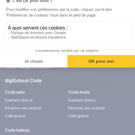
digiSchool Orientation
Orientation
Nos applications
Diplômes
Application Android Pitangoo
Formations
Application iOS Pitangoo
Métiers
Écoles
Notre chaîne Youtube
Chaîne Youtube Orientation
digiSchool Code
Code auto
Code moto
Examens blancs
Examens blancs
Réserver une session
Réserver une session
Code gratuit
Code gratuit
Code bateau