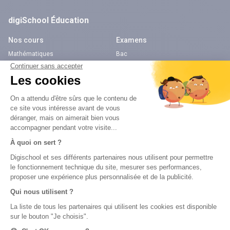
digiSchool Éducation
Nos cours
Examens
Mathématiques
Bac
Histoire-géographie
Brevet des collèges
Français
SVT
Physique-Chimie
Annales
Bac
Brevet des collèges
Nos applications
Nos chaînes youtube
Application Android Éducation
Chaîne Youtube Collège
Application iOS Éducation
Chaîne Youtube Lycée