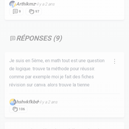
Arthikmz
•
il y a 2 ans
9
97
RÉPONSES (
9
)
Je suis en 5ème, en math tout est une question
de logique. trouve ta méthode pour réussir.
comme par exemple moi je fait des fiches
révision sur canva. alors trouve la tienne
hshvkfkbd
•
il y a 2 ans
106