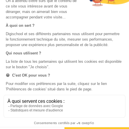
Salut ! je suis en premiere perso et ce que je te
conseil de faire c'est de ducoup poser des
questions quand tu comprend pas puis réviser
genre 1 heure là veille d'un contrôle et juste revoir
ta leçon le jour même pour moi ça fonctionne
après c'est à toi de perfectionner ton style de
révision au fil des années et bonne rentrée à toi
aussi.
Noxiye
•
il y a 2 ans
312
salut, je suis en 4ème aujourd'hui et je peux
comprendre que tu veuille améliorer ta moyenne,