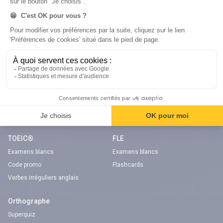
Code bateau
Examens blancs
Séries d’entraînement
Nos applications
Notre chaîne Youtube
Application Android Code de la route
Chaîne Youtube Code de la route
Application iOS Code de la route
digiSchool Langues
TOEIC®
FLE
Examens blancs
Examens blancs
Code promo
Flashcards
Verbes irréguliers anglais
Orthographe
Superquiz