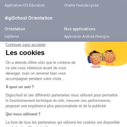
Application iOS Éducation
Chaîne Youtube Lycée
digiSchool Orientation
Orientation
Nos applications
Diplômes
Application Android Pitangoo
Formations
Application iOS Pitangoo
Métiers
Écoles
Notre chaîne Youtube
Chaîne Youtube Orientation
digiSchool Code
Code auto
Code moto
Examens blancs
Examens blancs
Réserver une session
Réserver une session
Code gratuit
Code gratuit