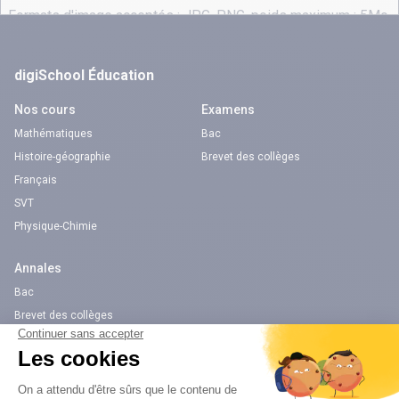
digiSchool Éducation
Nos cours
Examens
Mathématiques
Bac
Histoire-géographie
Brevet des collèges
Français
SVT
Physique-Chimie
Annales
Bac
Brevet des collèges
Nos applications
Nos chaînes youtube
Application Android Éducation
Chaîne Youtube Collège