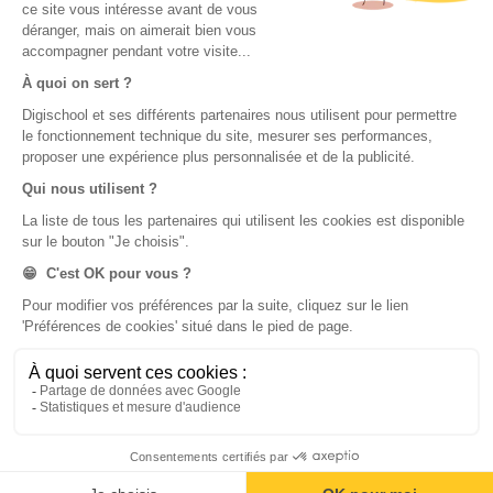
Application iOS Éducation
Chaîne Youtube Lycée
digiSchool Orientation
Orientation
Nos applications
Diplômes
Application Android Pitangoo
Formations
Application iOS Pitangoo
Métiers
Écoles
Notre chaîne Youtube
Chaîne Youtube Orientation
digiSchool Code
Code auto
Code moto
Examens blancs
Examens blancs
Réserver une session
Réserver une session
Code gratuit
Code gratuit