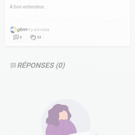
A bon entendeur...
gbm
•
il y a 6 mois
0
33
RÉPONSES (
0
)