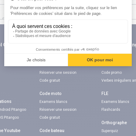
l Orientation
digiSchool Code
digiSchool La
n
Code auto
TOEIC®
Examens blancs
Examens blancs
Réserver une session
Code promo
Code gratuit
Verbes irréguliers a
Code moto
FLE
ations
Examens blancs
Examens blancs
Android Pitangoo
Réserver une session
Flashcards
iOS Pitangoo
Code gratuit
Orthographe
ne Youtube
Code bateau
Superquiz