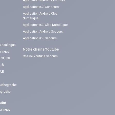
Application Android Concours
Application iOS Concours
Application Android Cléa
Numérique
Application iOS Cléa Numérique
Application Android Secours
Application iOS Secours
 Mosalingua
Notre chaîne Youtube
alingua
Chaîne Youtube Secours
 TOEIC®
IC®
FLE
 Orthographe
hographe
tube
alingua