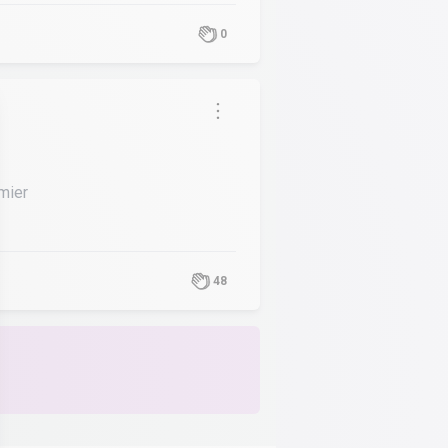
0
mier
48