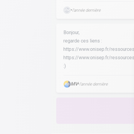
•
l’année dernière
Bonjour,
regarde ces liens :
https://www.onisep.fr/ressources
https://www.onisep.fr/ressources
:)
MV
•
l’année dernière