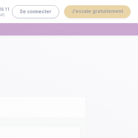
26 11
J'essaie gratuitement
Se connecter
it)
erminale ST2S
Bac général
erminale STI2D
Bac technologique
Brevet