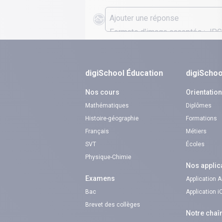
digiSchool Éducation
digiSchoo
Nos cours
Orientatio
Mathématiques
Diplômes
Histoire-géographie
Formations
Français
Métiers
SVT
Écoles
Physique-Chimie
Nos applic
Examens
Application 
Bac
Application 
Brevet des collèges
Notre chaî