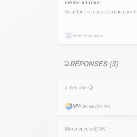
métier infirmier
Calculer un perimètre
Salut tout le monde j'ai une quest
BTS banque
BTSA GEMEAU
BTS 
•
BTS CI
BTS MCO
l’année dernière
BTS communication
BTS MHR
BTS CG
BTS NDRC
RÉPONSES (
3
)
BTS GPME
BTS SAM
je t'en prie 😉
MV
•
l’année dernière
Merci encore @MV