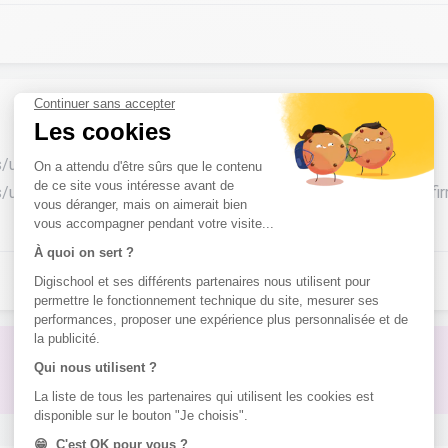
/univers-metier/metiers/infirmier-infirmiere
/univers-formation/formations/post-bac/diplome-d-etat-d-infir
Pas de réponse à ton problème ?
Poste une question !