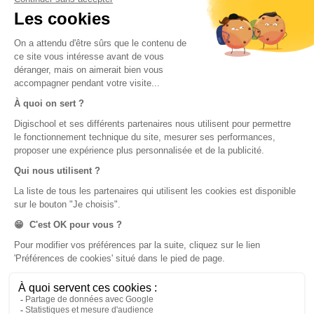
Bac
Brevet des collèges
Nos applications
Nos chaînes youtube
Application Android Éducation
Chaîne Youtube Collège
Application iOS Éducation
Chaîne Youtube Lycée
digiSchool Orientation
Orientation
Nos applications
Diplômes
Application Android Pitangoo
Formations
Application iOS Pitangoo
Métiers
Écoles
Notre chaîne Youtube
Chaîne Youtube Orientation