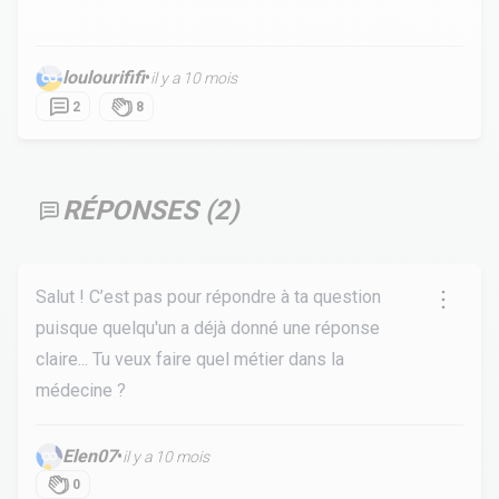
loulourififi
•
il y a 10 mois
2
8
RÉPONSES (
2
)
Salut ! C’est pas pour répondre à ta question
puisque quelqu'un a déjà donné une réponse
claire... Tu veux faire quel métier dans la
médecine ?
Elen07
•
il y a 10 mois
0