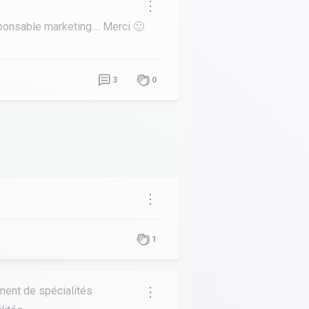
ponsable marketing.... Merci 🙂
3
0
1
ement de spécialités