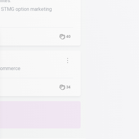
lités.
ale STMG option marketing
40
-commerce
34