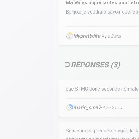
Matières importantes pour êtr
Calculer un perimètre
Bonjour,je voudrais savoir quelles
BTS banque
BTSA GEMEAU
BTS 
Myprettylife
•
BTS CI
BTS MCO
il y a 2 ans
BTS communication
BTS MHR
BTS CG
BTS NDRC
RÉPONSES (
3
)
BTS GPME
BTS SAM
bac STMG donc seconde normale e
marie_smn7
•
il y a 2 ans
Si tu pars en première générale, 