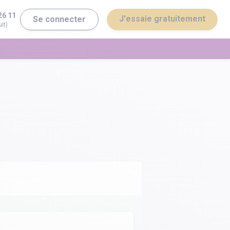
26 11
J'essaie gratuitement
Se connecter
it)
erminale ST2S
Bac général
erminale STI2D
Bac technologique
Brevet