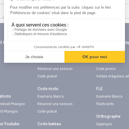
l Orientation
digiSchool Code
digiSchool La
n
Code auto
TOEIC®
Examens blancs
Examens blancs
Réserver une session
Code promo
Code gratuit
Verbes irréguliers a
Code moto
FLE
ations
Examens blancs
Examens blancs
Android Pitangoo
Réserver une session
Flashcards
iOS Pitangoo
Code gratuit
Orthographe
ne Youtube
Code bateau
Superquiz