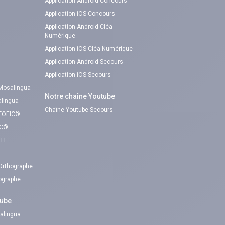
Application Android Concours
Application iOS Concours
Application Android Cléa
Numérique
Application iOS Cléa Numérique
Application Android Secours
Application iOS Secours
 Mosalingua
Notre chaîne Youtube
alingua
Chaîne Youtube Secours
 TOEIC®
IC®
FLE
 Orthographe
hographe
tube
alingua