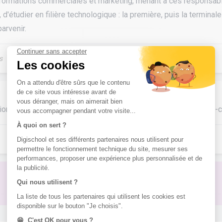
e formations commerciales et marketing, menant à ces responsabi
 d'étudier en filière technologique : la première, puis la termin
arvenir.
s
tion
https://www.lescoursduparnasse.com/specialite-ecole-de
Pas de réponse à ton problème ?
Poste une question !