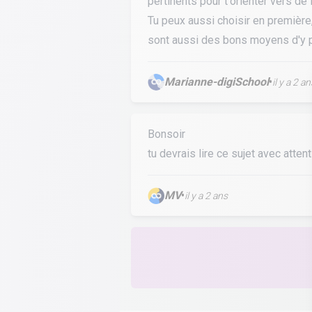
pertinents pour t'orienter vers d
Tu peux aussi choisir en première,
sont aussi des bons moyens d'y p
Marianne-digiSchool
•
il y a 2 an
Bonsoir
tu devrais lire ce sujet avec atten
MV
•
il y a 2 ans