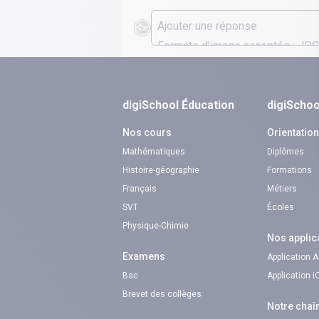
digiSchool Éducation
digiSchoo
Nos cours
Orientatio
Mathématiques
Diplômes
Histoire-géographie
Formations
Français
Métiers
SVT
Écoles
Physique-Chimie
Nos applic
Examens
Application 
Bac
Application 
Brevet des collèges
Notre chaî