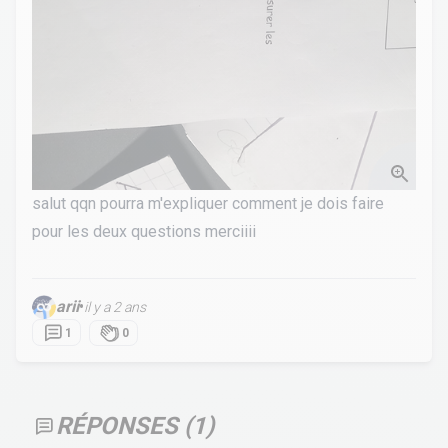
salut qqn pourra m'expliquer comment je dois faire
pour les deux questions merciiii
arii
•
il y a 2 ans
1
0
RÉPONSES (
1
)