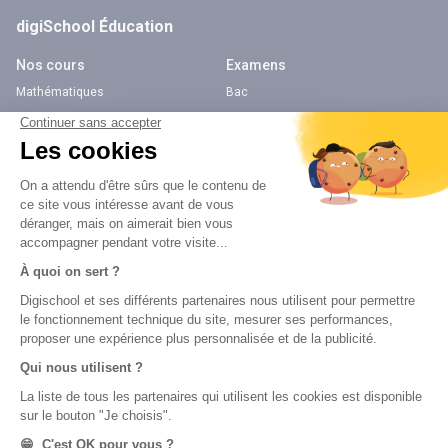
digiSchool Éducation
Nos cours
Examens
Mathématiques
Bac
Histoire-géographie
Brevet des collèges
Français
SVT
Physique-Chimie
Annales
Bac
Brevet des collèges
Nos applications
Nos chaînes youtube
Application Android Éducation
Chaîne Youtube Collège
Application iOS Éducation
Chaîne Youtube Lycée
digiSchool Orientation