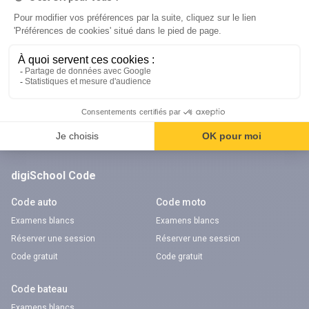
Orientation
Nos applications
Diplômes
Application Android Pitangoo
Formations
Application iOS Pitangoo
Métiers
Écoles
Notre chaîne Youtube
Chaîne Youtube Orientation
digiSchool Code
Code auto
Code moto
Examens blancs
Examens blancs
Réserver une session
Réserver une session
Code gratuit
Code gratuit
Code bateau
Examens blancs