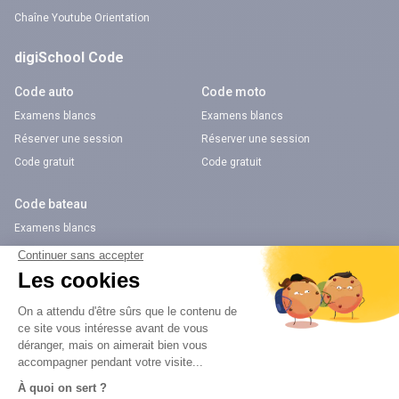
Chaîne Youtube Orientation
digiSchool Code
Code auto
Code moto
Examens blancs
Examens blancs
Réserver une session
Réserver une session
Code gratuit
Code gratuit
Code bateau
Examens blancs
Séries d’entraînement
Nos applications
Notre chaîne Youtube
Application Android Code de la route
Chaîne Youtube Code de la route
Application iOS Code de la route
digiSchool Langues