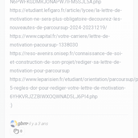
N6PWFKGDMRJONAPW7IFM5SJL5A.php
https://etudiant.lefigaro.fr/article/lycee/la-lettre-de-
motivation-ne-sera-plus-obligatoire-decouvrez-les-
nouveautes-de-parcoursup-2024-20231219/
https://www.capital.fr/votre-carriere/lettre-de-
motivation-pacoursup-1338030
https://reso-avenirs.onisep.fr/connaissance-de-soi-
et-construction-de-son-projet/rediger-sa-lettre-de-
motivation-pour-parcoursup
https://www.leparisien.fr/etudiant/orientation/parcoursup/
5-regles-dor-pour-rediger-votre-lettre-de-motivation-
6YHKVRJZZBIWXOQWNAD5LJ6PI4.php
:)
gbm
•
il y a 3 ans
0