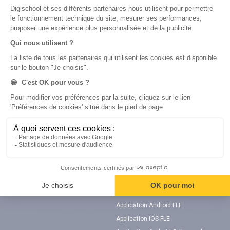
TOEIC®
FLE
Examens blancs
Examens blancs
Code promo
Flashcards
Verbes irréguliers anglais
Orthographe
Superquiz
Mort Subite
Flashcards
Mosalingua
Nos applications
Mosalingua
Application Android Mosalingua
Application iOS Mosalingua
Application Android TOEIC®
Application iOS TOEIC®
Application Android FLE
Application iOS FLE