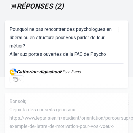
RÉPONSES (
2
)
Pourquoi ne pas rencontrer des psychologues en
libéral ou en structure pour vous parler de leur
métier?
Aller aux portes ouvertes de la FAC de Psycho
Catherine-digischool
•
il y a 3 ans
0
Bonsoir,
Ci-joints des conseils généraux :
https://www.leparisien.fr/etudiant/orientation/parcoursup/
exemple-de-lettre-de-motivation-pour-vos-voeux-