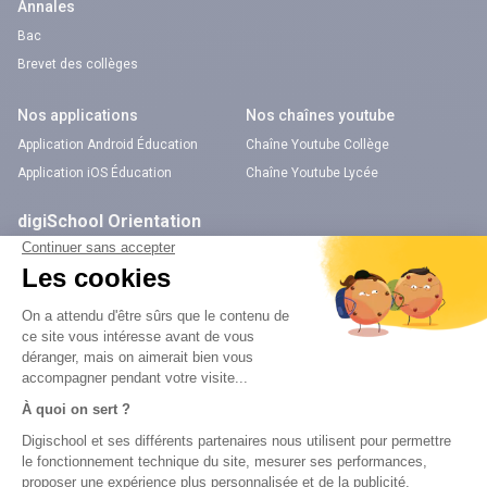
Annales
Bac
Brevet des collèges
Nos applications
Nos chaînes youtube
Application Android Éducation
Chaîne Youtube Collège
Application iOS Éducation
Chaîne Youtube Lycée
digiSchool Orientation
Orientation
Nos applications
Diplômes
Application Android Pitangoo
Formations
Application iOS Pitangoo
Métiers
Écoles
Notre chaîne Youtube
Chaîne Youtube Orientation