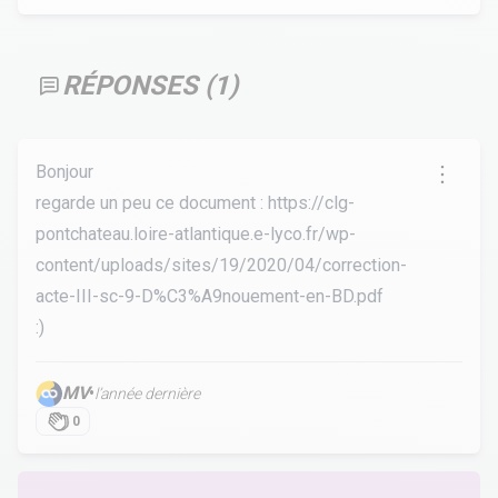
RÉPONSES (
1
)
Bonjour
regarde un peu ce document :
https://clg-
pontchateau.loire-atlantique.e-lyco.fr/wp-
content/uploads/sites/19/2020/04/correction-
acte-III-sc-9-D%C3%A9nouement-en-BD.pdf
:)
MV
•
l’année dernière
0