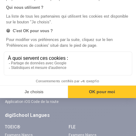
digiSchool Code
Code auto
Code moto
Examens blancs
Examens blancs
Réserver une session
Réserver une session
Code gratuit
Code gratuit
Code bateau
Examens blancs
Séries d’entraînement
Nos applications
Notre chaîne Youtube
Application Android Code de la route
Chaîne Youtube Code de la route
Application iOS Code de la route
digiSchool Langues
TOEIC®
FLE
Examens blancs
Examens blancs