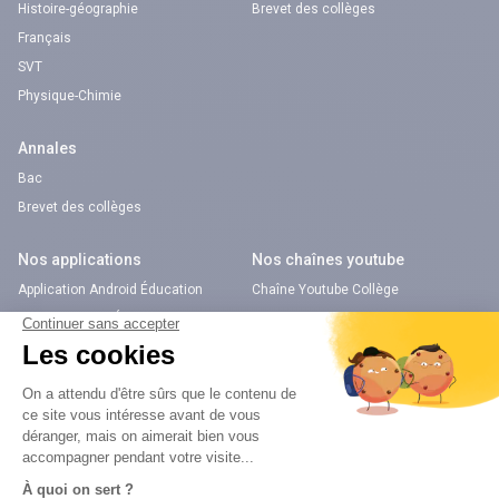
Histoire-géographie
Brevet des collèges
Français
SVT
Physique-Chimie
Annales
Bac
Brevet des collèges
Nos applications
Nos chaînes youtube
Application Android Éducation
Chaîne Youtube Collège
Application iOS Éducation
Chaîne Youtube Lycée
digiSchool Orientation
Orientation
Nos applications
Diplômes
Application Android Pitangoo
Formations
Application iOS Pitangoo