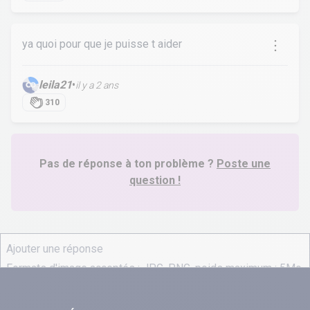
ya quoi pour que je puisse t aider
leila21
•
il y a 2 ans
310
Pas de réponse à ton problème ?
Poste une
question !