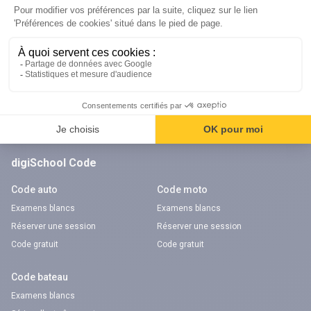
Orientation
Nos applications
Diplômes
Application Android Pitangoo
Formations
Application iOS Pitangoo
Métiers
Écoles
Notre chaîne Youtube
Chaîne Youtube Orientation
digiSchool Code
Code auto
Code moto
Examens blancs
Examens blancs
Réserver une session
Réserver une session
Code gratuit
Code gratuit
Code bateau
Examens blancs