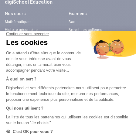
digiSchool Éducation
Nos cours
Examens
Mathématiques
Bac
Histoire-géographie
Brevet des collèges
Français
SVT
Physique-Chimie
Annales
Bac
Brevet des collèges
Nos applications
Nos chaînes youtube
Application Android Éducation
Chaîne Youtube Collège
Application iOS Éducation
Chaîne Youtube Lycée
digiSchool Orientation