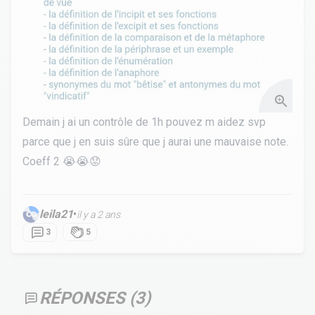
Demain j ai un contrôle de 1h pouvez m aidez svp
parce que j en suis sûre que j aurai une mauvaise note.
Coeff 2 😭😭😟
leila21
•
il y a 2 ans
3
5
RÉPONSES (
3
)