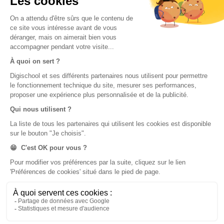
Nos applications
Nos chaînes youtube
Application Android Éducation
Chaîne Youtube Collège
Application iOS Éducation
Chaîne Youtube Lycée
digiSchool Orientation
Orientation
Nos applications
Diplômes
Application Android Pitangoo
Formations
Application iOS Pitangoo
Métiers
Écoles
Notre chaîne Youtube
Chaîne Youtube Orientation
digiSchool Code
Code auto
Code moto