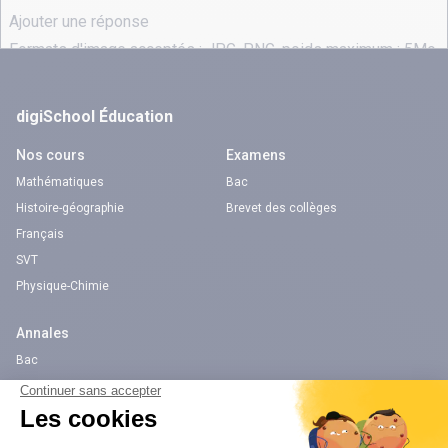
digiSchool Éducation
Nos cours
Examens
Mathématiques
Bac
Histoire-géographie
Brevet des collèges
Français
SVT
Physique-Chimie
Annales
Bac
Brevet des collèges
Nos applications
Nos chaînes youtube