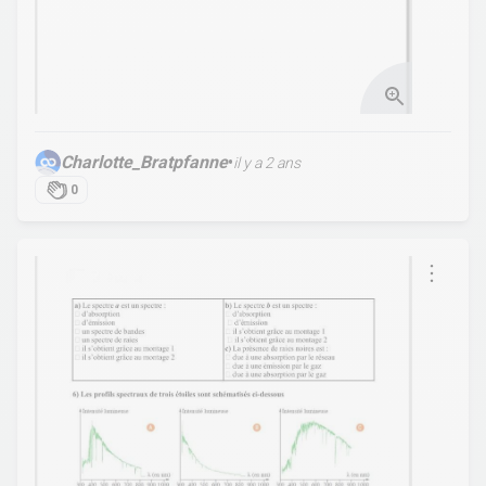
Charlotte_Bratpfanne
•
il y a 2 ans
0