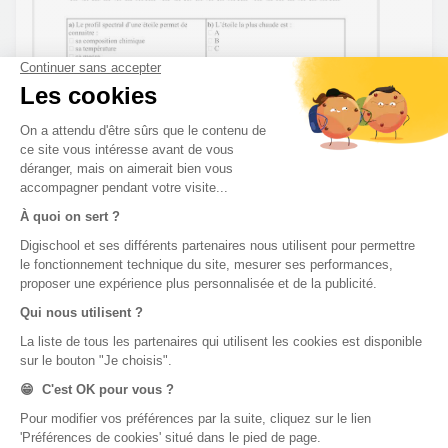
Charlotte_Bratpfanne
•
il y a 2 ans
0