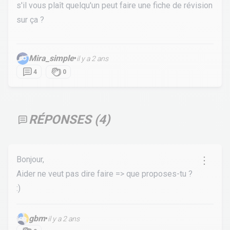
s'il vous plaît quelqu'un peut faire une fiche de révision
sur ça ?
Mira_simple
•
il y a 2 ans
4
0
RÉPONSES (
4
)
Bonjour,
Aider ne veut pas dire faire => que proposes-tu ?
:)
gbm
•
il y a 2 ans