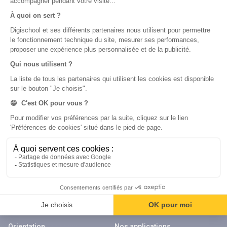
Nos cours
Examens
Mathématiques
Bac
Histoire-géographie
Brevet des collèges
Français
SVT
Physique-Chimie
Annales
Bac
Brevet des collèges
Nos applications
Nos chaînes youtube
Application Android Éducation
Chaîne Youtube Collège
Application iOS Éducation
Chaîne Youtube Lycée
digiSchool Orientation
Orientation
Nos applications