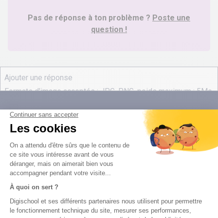
Pas de réponse à ton problème ?
Poste une
question !
digiSchool Éducation
Nos cours
Examens
Mathématiques
Bac
Histoire-géographie
Brevet des collèges
Français
SVT
Physique-Chimie