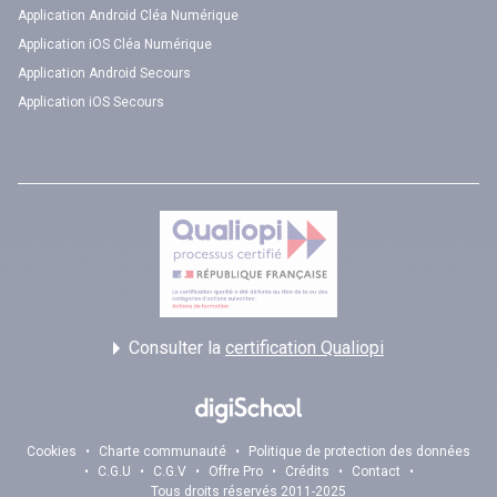
Application Android Cléa Numérique
Application iOS Cléa Numérique
Application Android Secours
Application iOS Secours
Consulter la
certification Qualiopi
Cookies
•
Charte communauté
•
Politique de protection des données
•
C.G.U
•
C.G.V
•
Offre Pro
•
Crédits
•
Contact
•
Tous droits réservés 2011-2025