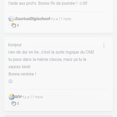
l'aide aux profs. Bonne fin de journée ! ☺️👐
SsuricatDigischool
•
il y a 11 mois
2
bonjour
rien de dur en 6e...c'est la suite logique du CM2
tu peux dans la même classe, mais ça tu le
sauras lundi
Bonne rentrée !
😉
MV
•
il y a 11 mois
2