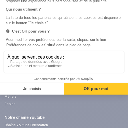
Annales
Bac
Brevet des collèges
Nos applications
Nos chaînes youtube
Application Android Éducation
Chaîne Youtube Collège
Application iOS Éducation
Chaîne Youtube Lycée
digiSchool Orientation
Orientation
Nos applications
Diplômes
Application Android Pitangoo
Formations
Application iOS Pitangoo
Métiers
Écoles
Notre chaîne Youtube
Chaîne Youtube Orientation