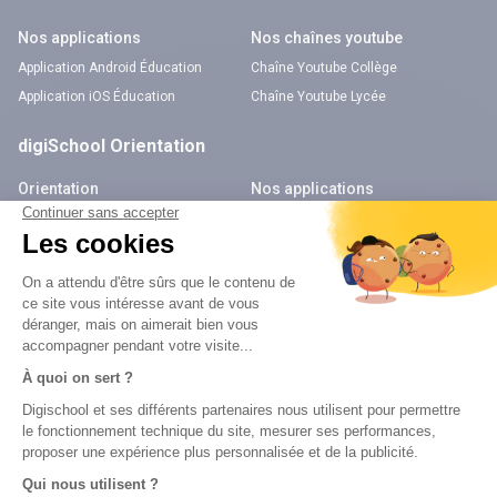
Nos applications
Nos chaînes youtube
Application Android Éducation
Chaîne Youtube Collège
Application iOS Éducation
Chaîne Youtube Lycée
digiSchool Orientation
Orientation
Nos applications
Diplômes
Application Android Pitangoo
Formations
Application iOS Pitangoo
Métiers
Écoles
Notre chaîne Youtube
Chaîne Youtube Orientation
digiSchool Code
Code auto
Code moto