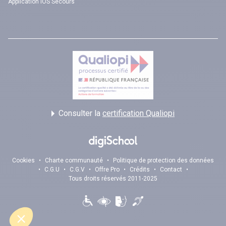
Application iOS Secours
Consulter la
certification Qualiopi
Cookies
•
Charte communauté
•
Politique de protection des données
•
C.G.U
•
C.G.V
•
Offre Pro
•
Crédits
•
Contact
•
Tous droits réservés 2011-2025