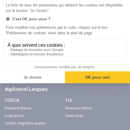
Examens blancs
Examens blancs
Réserver une session
Réserver une session
Code gratuit
Code gratuit
Code bateau
Examens blancs
Séries d’entraînement
Nos applications
Notre chaîne Youtube
Application Android Code de la route
Chaîne Youtube Code de la route
Application iOS Code de la route
digiSchool Langues
TOEIC®
FLE
Examens blancs
Examens blancs
Code promo
Flashcards
Verbes irréguliers anglais