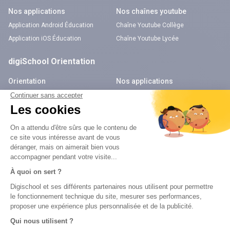
Nos applications
Nos chaînes youtube
Application Android Éducation
Chaîne Youtube Collège
Application iOS Éducation
Chaîne Youtube Lycée
digiSchool Orientation
Orientation
Nos applications
Diplômes
Application Android Pitangoo
Formations
Application iOS Pitangoo
Métiers
Écoles
Notre chaîne Youtube
Chaîne Youtube Orientation
digiSchool Code
Code auto
Code moto
Examens blancs
Examens blancs