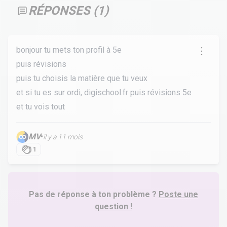
RÉPONSES (
1
)
bonjour tu mets ton profil à 5e
puis révisions
puis tu choisis la matière que tu veux
et si tu es sur ordi, digischool.fr puis révisions 5e
et tu vois tout
MV
•
il y a 11 mois
1
Pas de réponse à ton problème ?
Poste une
question !