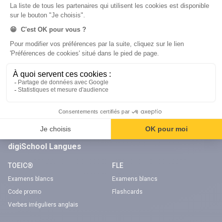
Réserver une session
Réserver une session
Code gratuit
Code gratuit
Code bateau
Examens blancs
Séries d’entraînement
Nos applications
Notre chaîne Youtube
Application Android Code de la route
Chaîne Youtube Code de la route
Application iOS Code de la route
digiSchool Langues
TOEIC®
FLE
Examens blancs
Examens blancs
Code promo
Flashcards
Verbes irréguliers anglais