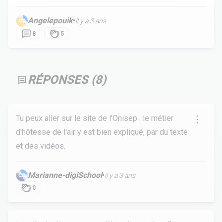
Angelepouik
•
il y a 3 ans
8
5
RÉPONSES (
8
)
Tu peux aller sur le site de l'Onisep : le métier
d'hôtesse de l'air y est bien expliqué, par du texte
et des vidéos.
Marianne-digiSchool
•
il y a 3 ans
0