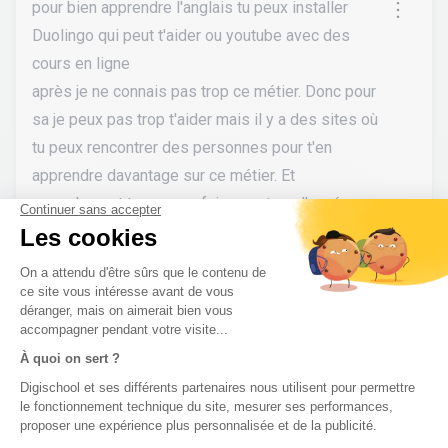
pour bien apprendre l'anglais tu peux installer
Duolingo qui peut t'aider ou youtube avec des
cours en ligne
après je ne connais pas trop ce métier. Donc pour
sa je peux pas trop t'aider mais il y a des sites où
tu peux rencontrer des personnes pour t'en
apprendre davantage sur ce métier. Et
normalement tu pourras faire un stage l'année
prochaine (en 4ème) donc cela pourrait te faire
mieux connaître le métier et observer
fandekpop
•
il y a 3 ans
6
Pas de réponse à ton problème ?
Poste une