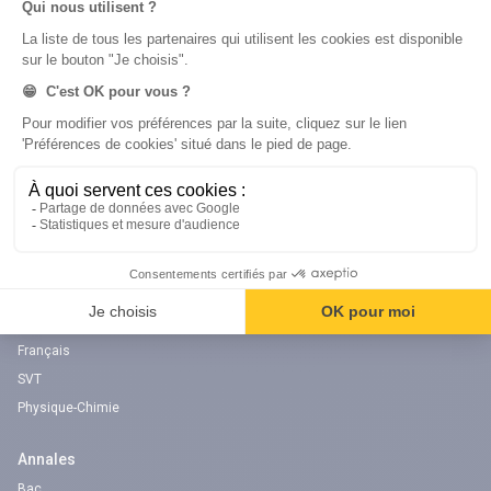
question !
digiSchool Éducation
Nos cours
Examens
Mathématiques
Bac
Histoire-géographie
Brevet des collèges
Français
SVT
Physique-Chimie
Annales
Bac