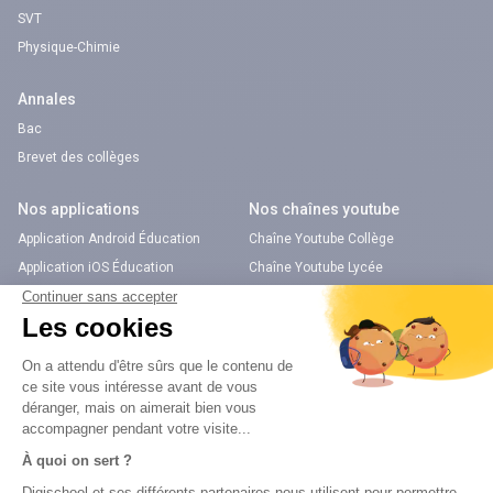
SVT
Physique-Chimie
Annales
Bac
Brevet des collèges
Nos applications
Nos chaînes youtube
Application Android Éducation
Chaîne Youtube Collège
Application iOS Éducation
Chaîne Youtube Lycée
digiSchool Orientation
Orientation
Nos applications
Diplômes
Application Android Pitangoo
Formations
Application iOS Pitangoo
Métiers
Écoles