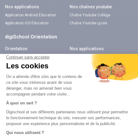
Nos applications
Nos chaînes youtube
Application Android Éducation
Chaîne Youtube Collège
Application iOS Éducation
Chaîne Youtube Lycée
digiSchool Orientation
Orientation
Nos applications
Diplômes
Application Android Pitangoo
Formations
Application iOS Pitangoo
Métiers
Écoles
Notre chaîne Youtube
Chaîne Youtube Orientation
digiSchool Code
Code auto
Code moto
Examens blancs
Examens blancs