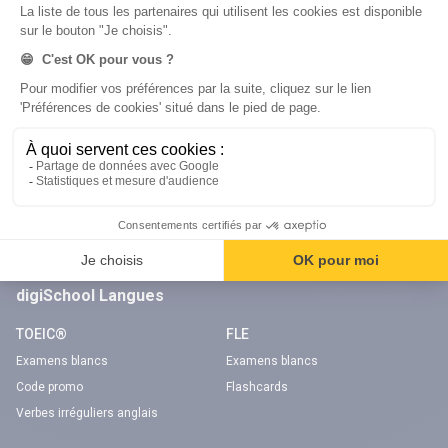
Réserver une session
Réserver une session
Code gratuit
Code gratuit
Code bateau
Examens blancs
Séries d’entraînement
Nos applications
Notre chaîne Youtube
Application Android Code de la route
Chaîne Youtube Code de la route
Application iOS Code de la route
digiSchool Langues
TOEIC®
FLE
Examens blancs
Examens blancs
Code promo
Flashcards
Verbes irréguliers anglais