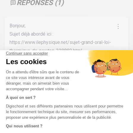
RÉPONSES (
1
)
Bonjour,
Sujet déjà abordé ici :
https://www.ilephysique.net/sujet-grand-oral-loi-
thermique-de-newton-328882.html
:)
gbm
•
l’année dernière
0
Pas de réponse à ton problème ?
Poste une
question !