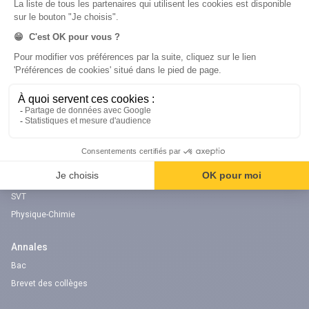
digiSchool Éducation
Nos cours
Examens
Mathématiques
Bac
Histoire-géographie
Brevet des collèges
Français
SVT
Physique-Chimie
Annales
Bac
Brevet des collèges