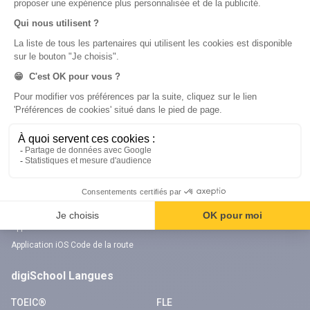
digiSchool Code
Code auto
Code moto
Examens blancs
Examens blancs
Réserver une session
Réserver une session
Code gratuit
Code gratuit
Code bateau
Examens blancs
Séries d’entraînement
Nos applications
Notre chaîne Youtube
Application Android Code de la route
Chaîne Youtube Code de la route
Application iOS Code de la route
digiSchool Langues
TOEIC®
FLE