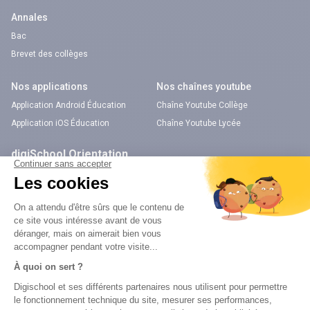
Annales
Bac
Brevet des collèges
Nos applications
Nos chaînes youtube
Application Android Éducation
Chaîne Youtube Collège
Application iOS Éducation
Chaîne Youtube Lycée
digiSchool Orientation
Orientation
Nos applications
Diplômes
Application Android Pitangoo
Formations
Application iOS Pitangoo
Métiers
Écoles
Notre chaîne Youtube
Chaîne Youtube Orientation