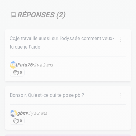
RÉPONSES (
2
)
Cc,je travaille aussi sur l’odyssée comment veux-
tu que je t’aide
Fafa76
•
il y a 2 ans
0
Bonsoir, Qu'est-ce qui te pose pb ?
gbm
•
il y a 2 ans
0