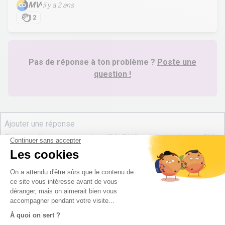
MV
•
il y a 2 ans
2
Pas de réponse à ton problème ?
Poste une
question !
digiSchool Éducation
Nos cours
Examens
Mathématiques
Bac
Histoire-géographie
Brevet des collèges