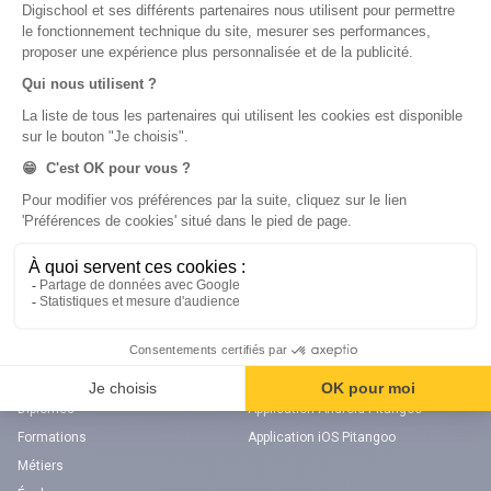
Français
SVT
Physique-Chimie
Annales
Bac
Brevet des collèges
Nos applications
Nos chaînes youtube
Application Android Éducation
Chaîne Youtube Collège
Application iOS Éducation
Chaîne Youtube Lycée
digiSchool Orientation
Orientation
Nos applications
Diplômes
Application Android Pitangoo
Formations
Application iOS Pitangoo
Métiers