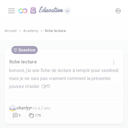
Éducation
Accueil
Academy
fiche lecture
Question
fiche lecture
bonsoir, j'ai une fiche de lecture à remplir pour vendredi
mais je ne sais pas vraiment comment la présenter.
pouvez m'aider. 🧐🫡
charlyy
•
il y a 2 ans
5
175